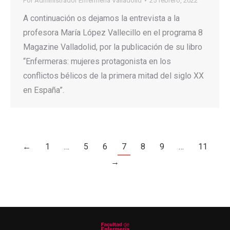
Por
Administrador Enfermeria Valladolid
25 febrero, 2022
A continuación os dejamos la entrevista a la
profesora María López Vallecillo en el programa 8
Magazine Valladolid, por la publicación de su libro
“Enfermeras: mujeres protagonista en los
conflictos bélicos de la primera mitad del siglo XX
en España”.
←
1
…
5
6
7
8
9
…
11
→