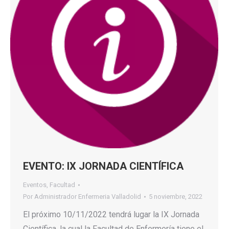
EVENTO: IX JORNADA CIENTÍFICA
Eventos
,
Facultad
Por
Administrador Enfermeria Valladolid
5 noviembre, 2022
El próximo 10/11/2022 tendrá lugar la IX Jornada
Científica, la cual la Facultad de Enfermería tiene el