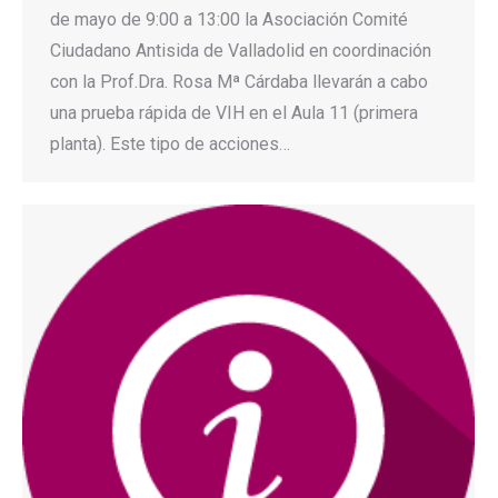
de mayo de 9:00 a 13:00 la Asociación Comité
Ciudadano Antisida de Valladolid en coordinación
con la Prof.Dra. Rosa Mª Cárdaba llevarán a cabo
una prueba rápida de VIH en el Aula 11 (primera
planta). Este tipo de acciones…