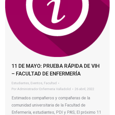
11 DE MAYO: PRUEBA RÁPIDA DE VIH
– FACULTAD DE ENFERMERÍA
Estudiantes
,
Eventos
,
Facultad
Por
Administrador Enfermeria Valladolid
26 abril, 2022
Estimados compañeros y compañeras de la
comunidad universitaria de la Facultad de
Enfermería, estudiantes, PDI y PAS; El próximo 11