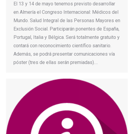
El 13 y 14 de mayo tenemos previsto desarrollar
en Almería el Congreso Internacional: Médicos del
Mundo. Salud Integral de las Personas Mayores en
Exclusión Social. Participarán ponentes de España,
Portugal, Italia y Bélgica. Será totalmente gratuito y
contará con reconocimiento científico sanitario.
Además, se podrá presentar comunicaciones vía
póster (tres de ellas serán premiadas).…