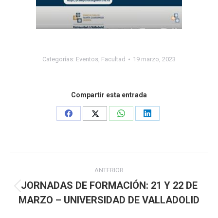
Categorías:
Eventos
,
Facultad
19 marzo, 2023
Compartir esta entrada
Share
Share
Share
Share
on
on
on
on
Facebook
X
WhatsApp
LinkedIn
Navegación
ANTERIOR
entre
JORNADAS DE FORMACIÓN: 21 Y 22 DE
Publicación
MARZO – UNIVERSIDAD DE VALLADOLID
anterior:
publicaciones