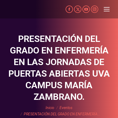
Facebook
X-
YouTube
Instagram
page
Twitter
page
page
opens
page
opens
opens
in
opens
in
in
PRESENTACIÓN DEL
new
in
new
new
GRADO EN ENFERMERÍA
window
new
window
window
window
EN LAS JORNADAS DE
PUERTAS ABIERTAS UVA
CAMPUS MARÍA
ZAMBRANO.
Estás aquí:
Inicio
Eventos
PRESENTACIÓN DEL GRADO EN ENFERMERÍA…