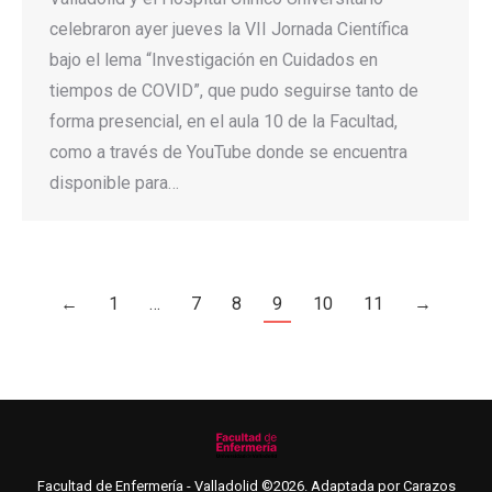
celebraron ayer jueves la VII Jornada Científica
bajo el lema “Investigación en Cuidados en
tiempos de COVID”, que pudo seguirse tanto de
forma presencial, en el aula 10 de la Facultad,
como a través de YouTube donde se encuentra
disponible para…
←
1
…
7
8
9
10
11
→
Facultad de Enfermería - Valladolid ©2026. Adaptada por
Carazos