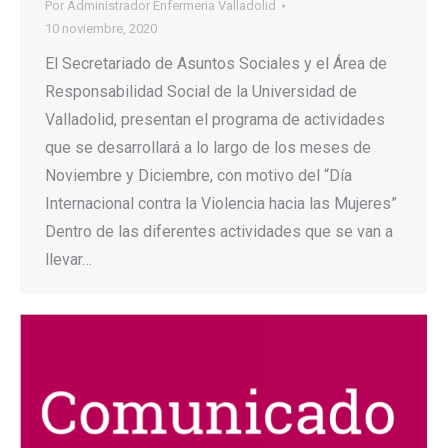
Por
Administrador Enfermeria Valladolid
10 noviembre, 2020
El Secretariado de Asuntos Sociales y el Área de
Responsabilidad Social de la Universidad de
Valladolid, presentan el programa de actividades
que se desarrollará a lo largo de los meses de
Noviembre y Diciembre, con motivo del “Día
Internacional contra la Violencia hacia las Mujeres”
Dentro de las diferentes actividades que se van a
llevar…