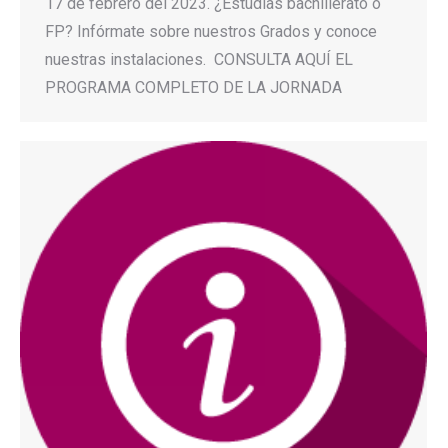
17 de febrero del 2023. ¿Estudias bachillerato o
FP? Infórmate sobre nuestros Grados y conoce
nuestras instalaciones. CONSULTA AQUÍ EL
PROGRAMA COMPLETO DE LA JORNADA