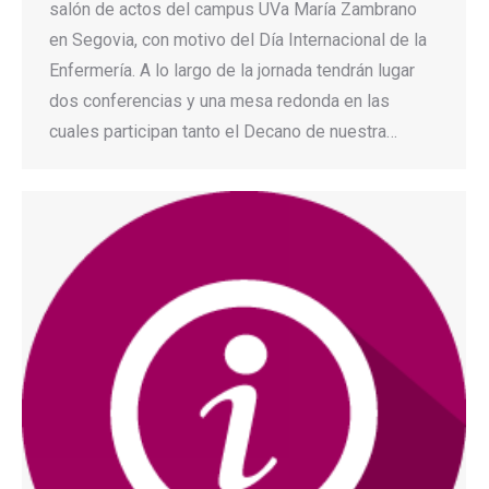
salón de actos del campus UVa María Zambrano
en Segovia, con motivo del Día Internacional de la
Enfermería. A lo largo de la jornada tendrán lugar
dos conferencias y una mesa redonda en las
cuales participan tanto el Decano de nuestra…