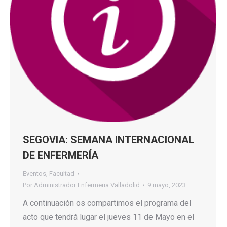
SEGOVIA: SEMANA INTERNACIONAL
DE ENFERMERÍA
Eventos
,
Facultad
Por
Administrador Enfermeria Valladolid
9 mayo, 2023
A continuación os compartimos el programa del
acto que tendrá lugar el jueves 11 de Mayo en el