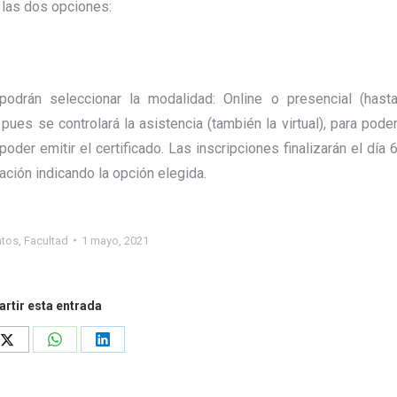
 las dos opciones:
odrán seleccionar la modalidad: Online o presencial (hast
pues se controlará la asistencia (también la virtual), para pode
der emitir el certificado. Las inscripciones finalizarán el día 
ación indicando la opción elegida.
ntos
,
Facultad
1 mayo, 2021
rtir esta entrada
Share
Share
Share
on
on
on