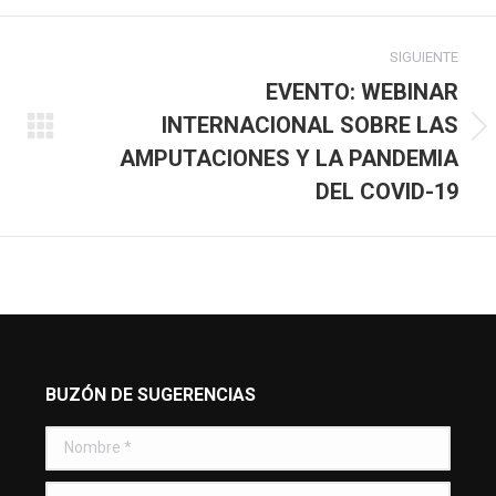
ook
X
WhatsApp
LinkedIn
SIGUIENTE
EVENTO: WEBINAR
INTERNACIONAL SOBRE LAS
Publicación
AMPUTACIONES Y LA PANDEMIA
siguiente:
DEL COVID-19
BUZÓN DE SUGERENCIAS
Nombre *
E-mail *