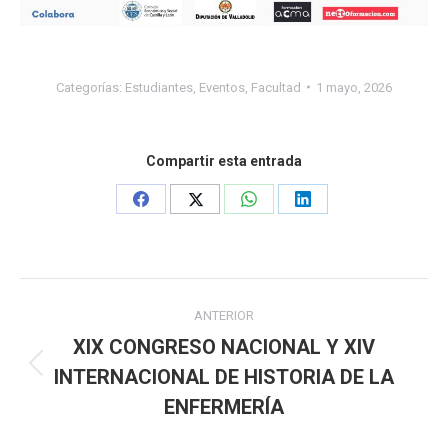
Categorías:
Estudiantes
,
Eventos
,
Facultad
1 mayo, 2026
Compartir esta entrada
Share
Share
Share
Share
on
on
on
on
Facebook
X
WhatsApp
LinkedIn
Navegación
ANTERIOR
entre
XIX CONGRESO NACIONAL Y XIV
INTERNACIONAL DE HISTORIA DE LA
Publicación
publicaciones
anterior:
ENFERMERÍA