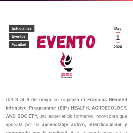
Estudiantes
May
1
Eventos
Facultad
2026
Del
3 al 9 de mayo
se organiza el
Erasmus Blended
Intensive Programme (BIP) HEALTH, AGROECOLOGY,
AND SOCIETY,
una experiencia formativa innovadora que
apuesta por un
aprendizaje activo, interdisciplinar y
conectado con la realidad
. Bajo la coordinación de la