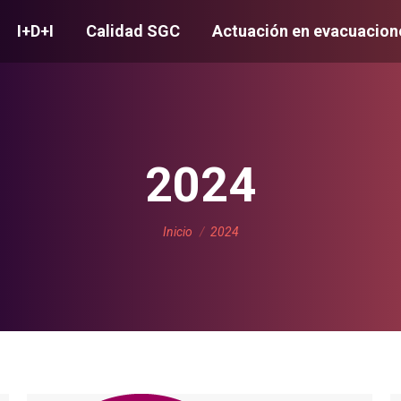
I+D+I
Calidad SGC
Actuación en evacuacion
2024
Estás aquí:
Inicio
2024