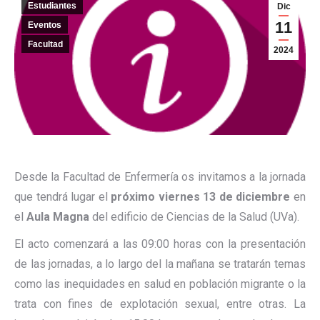
Estudiantes
Dic
11
Eventos
Facultad
2024
Desde la Facultad de Enfermería os invitamos a la jornada
que tendrá lugar el
próximo viernes 13 de diciembre
en
el
Aula Magna
del edificio de Ciencias de la Salud (UVa).
El acto comenzará a las 09:00 horas con la presentación
de las jornadas, a lo largo del la mañana se tratarán temas
como las inequidades en salud en población migrante o la
trata con fines de explotación sexual, entre otras. La