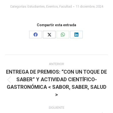
Categorías:
Estudiantes
,
Eventos
,
Facultad
11 diciembre, 2024
Compartir esta entrada
Share
Share
Share
Share
on
on
on
on
Facebook
X
WhatsApp
LinkedIn
Navegación
ANTERIOR
entre
ENTREGA DE PREMIOS: “CON UN TOQUE DE
SABER” Y ACTIVIDAD CIENTÍFICO-
Publicación
publicaciones
GASTRONÓMICA < SABOR, SABER, SALUD
anterior:
>
SIGUIENTE