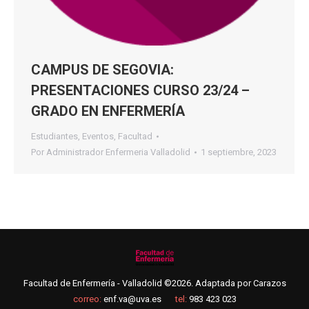
CAMPUS DE SEGOVIA:
PRESENTACIONES CURSO 23/24 –
GRADO EN ENFERMERÍA
Estudiantes
,
Eventos
,
Facultad
Por
Administrador Enfermeria Valladolid
1 septiembre, 2023
Facultad de Enfermería - Valladolid ©2026. Adaptada por
Carazos
correo:
enf.va@uva.es
tel:
983 423 023