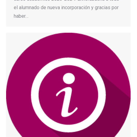
el alumnado de nueva incorporación y gracias por
haber…