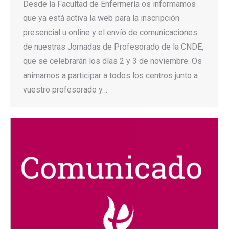
Desde la Facultad de Enfermería os informamos
que ya está activa la web para la inscripción
presencial u online y el envío de comunicaciones
de nuestras Jornadas de Profesorado de la CNDE,
que se celebrarán los días 2 y 3 de noviembre. Os
animamos a participar a todos los centros junto a
vuestro profesorado y…