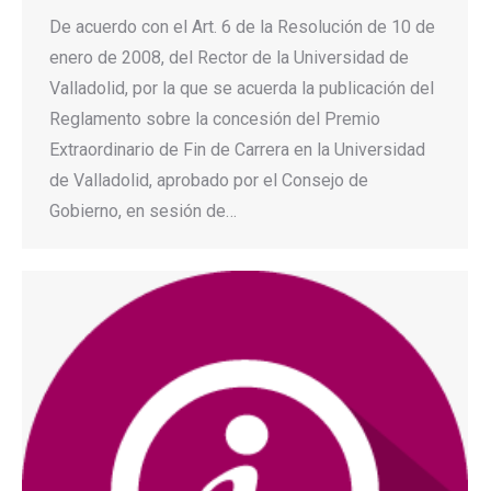
De acuerdo con el Art. 6 de la Resolución de 10 de
enero de 2008, del Rector de la Universidad de
Valladolid, por la que se acuerda la publicación del
Reglamento sobre la concesión del Premio
Extraordinario de Fin de Carrera en la Universidad
de Valladolid, aprobado por el Consejo de
Gobierno, en sesión de…