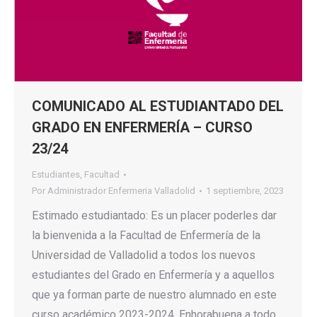
COMUNICADO AL ESTUDIANTADO DEL
GRADO EN ENFERMERÍA – CURSO
23/24
Estudiantes
,
Facultad
Por
Administrador Enfermeria Valladolid
1 septiembre, 2023
Estimado estudiantado: Es un placer poderles dar
la bienvenida a la Facultad de Enfermería de la
Universidad de Valladolid a todos los nuevos
estudiantes del Grado en Enfermería y a aquellos
que ya forman parte de nuestro alumnado en este
curso académico 2023-2024. Enhorabuena a todo