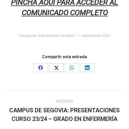
PINCHA AQUÍ PARA ACCEDER AL
COMUNICADO COMPLETO
Categorías:
Estudiantes
,
Facultad
1 septiembre, 2023
Compartir esta entrada
Share
Share
Share
Share
on
on
on
on
Facebook
X
WhatsApp
LinkedIn
Navegación
ANTERIOR
entre
CAMPUS DE SEGOVIA: PRESENTACIONES
Publicación
CURSO 23/24 – GRADO EN ENFERMERÍA
anterior:
publicaciones