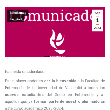
Estudiantes
Sep
1
Facultad
2023
Estimado estudiantado:
Es un placer poderles
dar la bienvenida
a la Facultad de
Enfermería de la Universidad de Valladolid a todos los
nuevos estudiantes
del Grado en Enfermería y a
aquellos que ya
forman parte de nuestro alumnado
en
este curso académico 2023-2024.