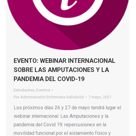
EVENTO: WEBINAR INTERNACIONAL
SOBRE LAS AMPUTACIONES Y LA
PANDEMIA DEL COVID-19
Estudiantes
,
Eventos
Por
Administrador Enfermeria Valladolid
7 mayo, 2021
Los próximos días 26 y 27 de mayo tendrá lugar el
webinar internacional: Las Amputaciones y la
pandemia del Covid 19: repercusiones en la
movilidad funcional por el aislamiento físico y