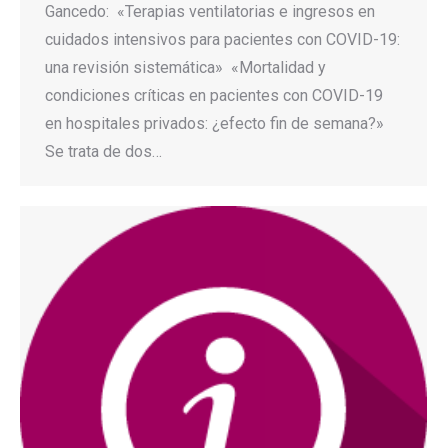
Gancedo: «Terapias ventilatorias e ingresos en
cuidados intensivos para pacientes con COVID-19:
una revisión sistemática» «Mortalidad y
condiciones críticas en pacientes con COVID-19
en hospitales privados: ¿efecto fin de semana?»
Se trata de dos…