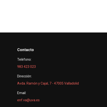
Contacto
Teléfono:
983 423 023
Dirección:
Avda. Ramón y Cajal, 7 - 47005 Valladolid
Email:
enf.va@uva.es