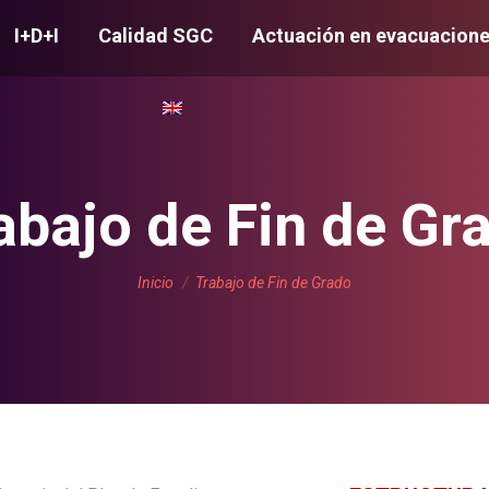
I+D+I
Calidad SGC
Actuación en evacuacion
abajo de Fin de Gr
Estás aquí:
Inicio
Trabajo de Fin de Grado