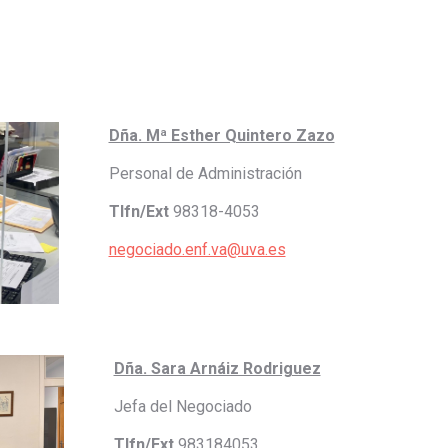
Dña. Mª Esther Quintero Zazo
Personal de Administración
Tlfn/Ext
98318-4053
negociado.enf.va@uva.es
Dña. Sara Arnáiz Rodriguez
Jefa del Negociado
Tlfn/Ext
983184053