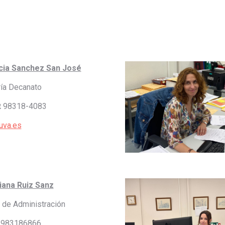
cia Sanchez San José
ría Decanato
t
98318-4083
uva.es
iana Ruiz Sanz
 de Administración
983186866