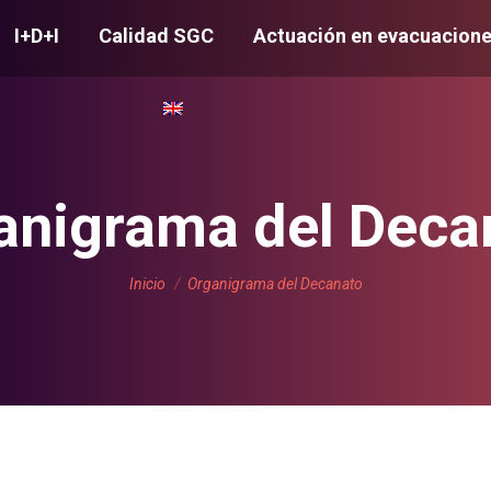
I+D+I
Calidad SGC
Actuación en evacuacion
anigrama del Deca
Estás aquí:
Inicio
Organigrama del Decanato