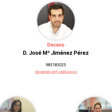
Decano
D. José Mª Jiménez Pérez
983183025
decanato.enf.va@uva.es