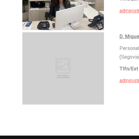
administ
D. Migue
Personal
(Segovia
Tlfn/Ext
administ