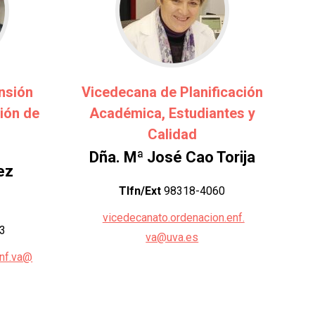
nsión
Vicedecana de Planificación
ción de
Académica, Estudiantes y
Calidad
Dña. Mª José Cao Torija
ez
Tlfn/Ext
98318-4060
vicedecanato.ordenacion.enf.
3
va@uva.es
enf.va@