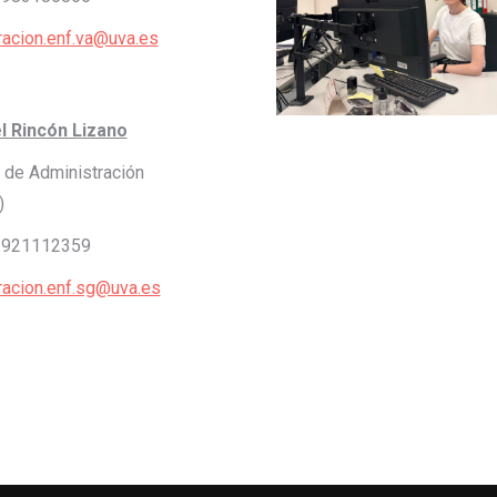
racion.enf.va@uva.es
l Rincón Lizano
 de Administración
)
921112359
racion.enf.sg@uva.es