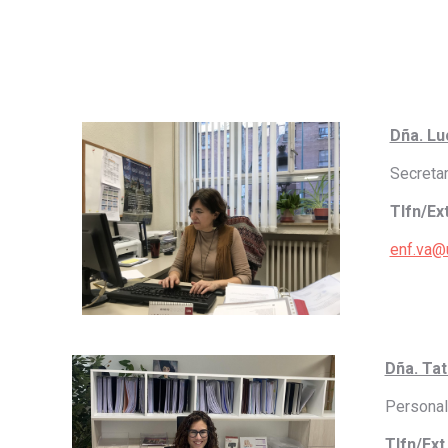
Dña. Lu
Secreta
Tlfn/Ex
enf.va@
Dña. Tat
Personal
Tlfn/Ext