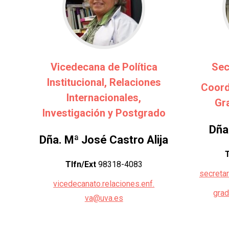
Vicedecana de Política
Sec
Institucional, Relaciones
Coord
Internacionales,
Gr
Investigación y Postgrado
Dña.
Dña. Mª José Castro Alija
T
Tlfn/Ext
98318-4083
secreta
vicedecanato.relaciones.enf.
grad
va@uva.es