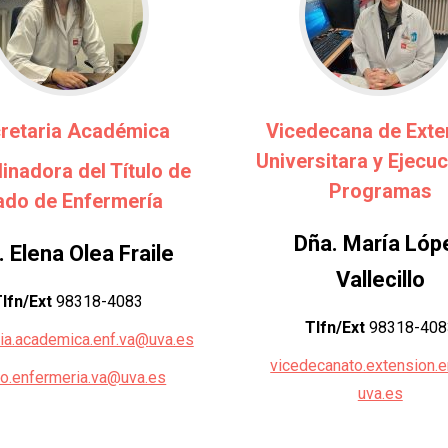
retaria Académica
Vicedecana de Exte
Universitara y Ejecu
inadora del Título de
Programas
ado de Enfermería
Dña. María Lóp
 Elena Olea Fraile
Vallecillo
lfn/Ext
98318-4083
Tlfn/Ext
98318-408
ria.academica.enf.va@
uva.es
vicedecanato.extension.
o.enfermeria.va@uva.es
uva.es