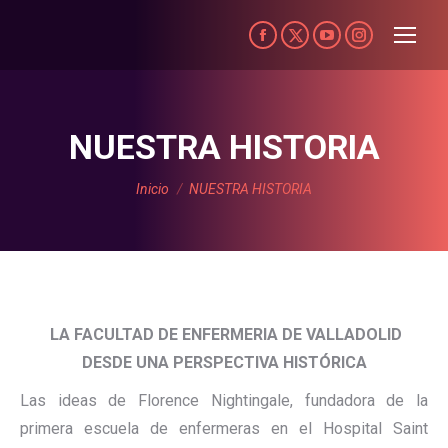
Facebook
X-
YouTube
Instagram
page
Twitter
page
page
opens
page
opens
opens
in
opens
in
in
NUESTRA HISTORIA
new
in
new
new
Estás aquí:
window
new
window
window
Inicio
NUESTRA HISTORIA
window
LA FACULTAD DE ENFERMERIA DE VALLADOLID
DESDE UNA PERSPECTIVA HISTÓRICA
Las ideas de Florence Nightingale, fundadora de la
primera escuela de enfermeras en el Hospital Saint