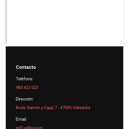
Contacto
Teléfono:
983 423 023
Dirección:
Avda. Ramón y Cajal, 7 - 47005 Valladolid
Email:
enf.va@uva.es