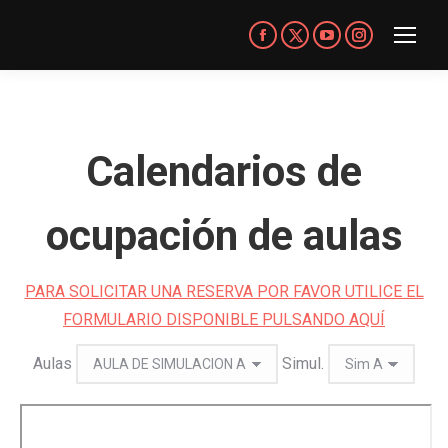
Facebook
X-
YouTube
Instagram
page
Twitter
page
page
opens
page
opens
opens
in
opens
in
in
Calendarios de
new
in
new
new
window
new
window
window
window
ocupación de aulas
PARA SOLICITAR UNA RESERVA POR FAVOR UTILICE EL
FORMULARIO DISPONIBLE PULSANDO AQUÍ
Aulas
Simul.