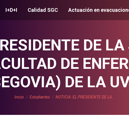
I+D+I
Calidad SGC
Actuación en evacuacion
PRESIDENTE DE LA
ACULTAD DE ENFER
EGOVIA) DE LA U
Estás aquí:
Inicio
Estudiantes
NOTICIA: EL PRESIDENTE DE LA…