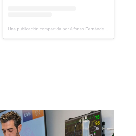
Una publicación compartida por Alfonso Fernández Mañueco (@alferma11)