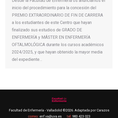
Desde la Facultad de Enfermería os anunciamos el
inicio del procedimiento para la concesión del
PREMIO EXTRAORDINARIO DE FIN DE CARRERA
a los estudiantes de este Centro que hayan
finalizado sus estudios de GRADO DE
ENFERMERÍA y MÁSTER EN ENFERMERÍA
OFTALMOLÓGICA durante los cursos académicos
2024/2025, y que hayan obtenido la mayor media
del expediente…
Facultad de Enfermería - Valladolid ©2026. Adaptada por
Carazos
correo:
enf.va@uva.es
tel:
983 423 023