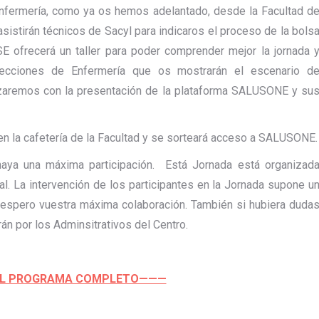
Enfermería, como ya os hemos adelantado, desde la Facultad d
istirán técnicos de Sacyl para indicaros el proceso de la bols
E ofrecerá un taller para poder comprender mejor la jornada 
Direcciones de Enfermería que os mostrarán el escenario d
nalizaremos con la presentación de la plataforma SALUSONE y su
en la cafetería de la Facultad y se sorteará acceso a SALUSONE.
aya una máxima participación. Está Jornada está organizad
ral. La intervención de los participantes en la Jornada supone u
 espero vuestra máxima colaboración. También si hubiera duda
rán por los Adminsitrativos del Centro.
 AL PROGRAMA COMPLETO———