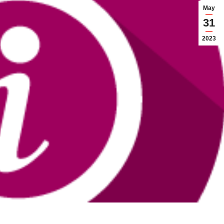
May
31
2023