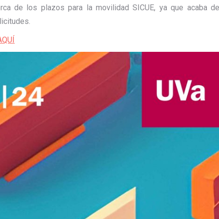
erca de los plazos para la movilidad SICUE, ya que acaba d
icitudes.
AQUÍ